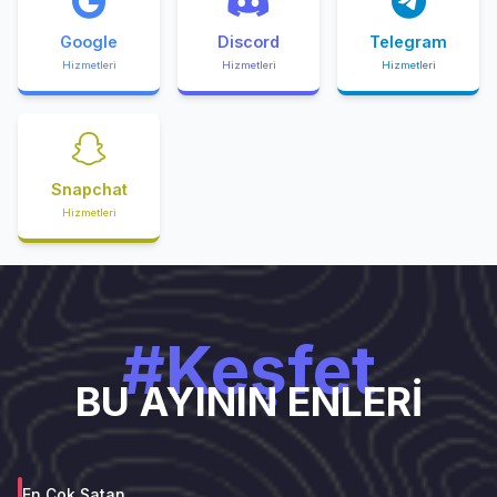
Google
Discord
Telegram
Hizmetleri
Hizmetleri
Hizmetleri
Snapchat
Hizmetleri
#Keşfet
BU AYININ ENLERİ
En Çok Satan