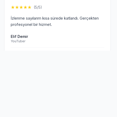
★
★
★
★
★
(5/5)
İzlenme sayılarım kısa sürede katlandı. Gerçekten
profesyonel bir hizmet.
Elif Demir
YouTuber
Doğrulanmış Müşteri
Sen de
memnun müşterilerimize
★
★
★
★
★
(5/5)
katıl!
TikTok hesabım için aldığım hizmet beklentilerimi
aştı. Kesinlikle tavsiye ederim.
Mehmet Kaya
TikTok Creator