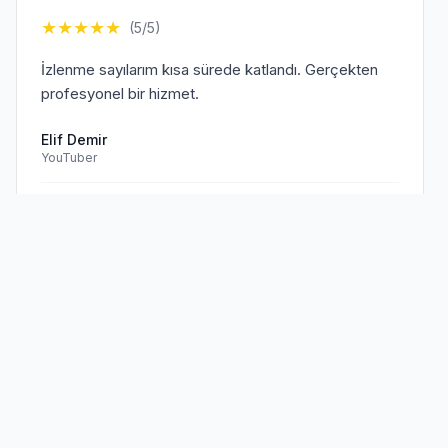
★
★
★
★
★
(5/5)
İzlenme sayılarım kısa sürede katlandı. Gerçekten
profesyonel bir hizmet.
Elif Demir
YouTuber
Doğrulanmış Müşteri
Sen de
memnun müşterilerimize
★
★
★
★
★
(5/5)
katıl!
TikTok hesabım için aldığım hizmet beklentilerimi
aştı. Kesinlikle tavsiye ederim.
Mehmet Kaya
TikTok Creator