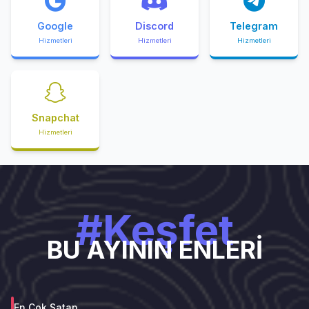
Google
Discord
Telegram
Hizmetleri
Hizmetleri
Hizmetleri
Snapchat
Hizmetleri
#Keşfet
BU AYININ ENLERİ
En Çok Satan