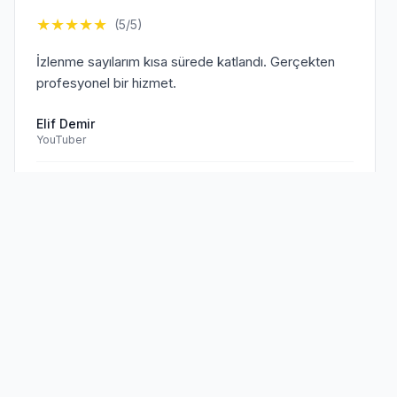
★
★
★
★
★
(5/5)
İzlenme sayılarım kısa sürede katlandı. Gerçekten
profesyonel bir hizmet.
Elif Demir
YouTuber
Doğrulanmış Müşteri
Sen de
memnun müşterilerimize
★
★
★
★
★
(5/5)
katıl!
TikTok hesabım için aldığım hizmet beklentilerimi
aştı. Kesinlikle tavsiye ederim.
Mehmet Kaya
TikTok Creator