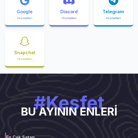
Google
Discord
Telegram
Hizmetleri
Hizmetleri
Hizmetleri
Snapchat
Hizmetleri
#Keşfet
BU AYININ ENLERİ
En Çok Satan